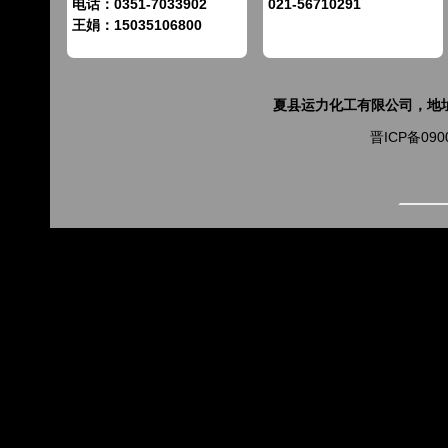
电话：0351-7033902
021-56710291
王娟：15035106800
夏县运力化工有限公司，地址山
晋ICP备090