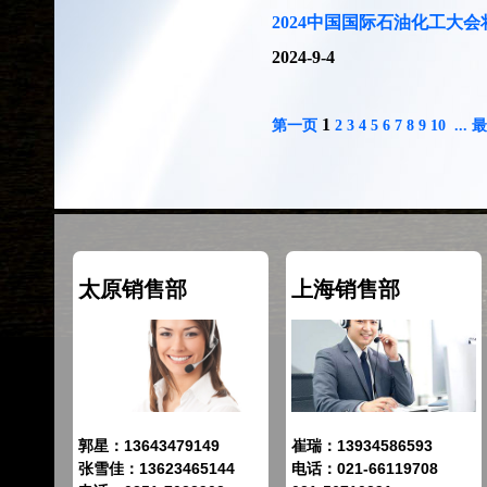
2024中国国际石油化工大会
2024-9-4
1
第一页
2
3
4
5
6
7
8
9
10
...
最
太原销售部
上海销售部
郭星：13643479149
崔瑞：13934586593
张雪佳：13623465144
电话：021-66119708